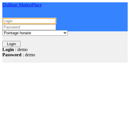
Dolibarr MarketPlace
Login
: demo
Password
: demo