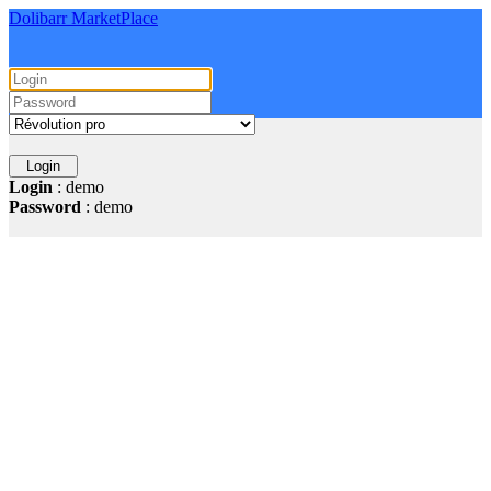
Dolibarr MarketPlace
Login
: demo
Password
: demo