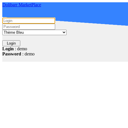
Dolibarr MarketPlace
Login
: demo
Password
: demo